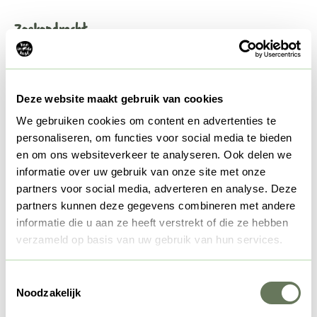
Zoekopdracht
Selecteer verblijfsperiode
Deze website maakt gebruik van cookies
We gebruiken cookies om content en advertenties te
Augustus 2026
personaliseren, om functies voor social media te bieden
en om ons websiteverkeer te analyseren. Ook delen we
ma
di
wo
do
vr
za
zo
informatie over uw gebruik van onze site met onze
1
2
partners voor social media, adverteren en analyse. Deze
6
7
8
9
partners kunnen deze gegevens combineren met andere
3
4
5
informatie die u aan ze heeft verstrekt of die ze hebben
10
11
12
13
14
15
16
verzameld op basis van uw gebruik van hun services.
17
18
19
20
21
22
23
24
25
26
27
28
29
30
Toestemmingsselectie
31
Noodzakelijk